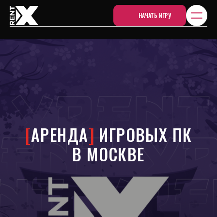
НАЧАТЬ ИГРУ
[
АРЕНДА
]
ИГРОВЫХ ПК
В МОСКВЕ
Играй комфортно без вложений
в дорогое железо.
Аренда игрового ПК - без залога,
с бесплатной доставкой до двери