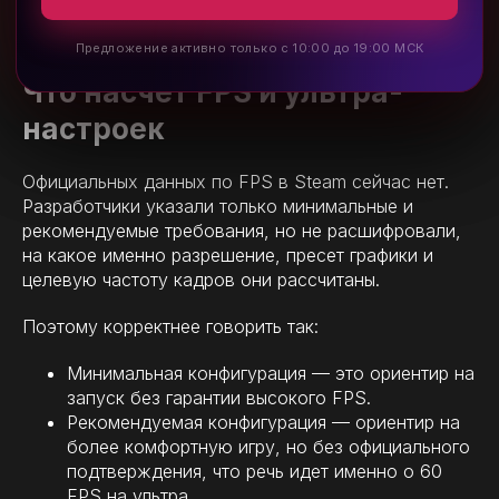
оптимизация на релизе не подведет.
Предложение активно только с 10:00 до 19:00 МСК
Предложение активно только с 10:00 до 19:00 МСК
Что насчет FPS и ультра-
настроек
Официальных данных по FPS в Steam сейчас нет.
Разработчики указали только минимальные и
рекомендуемые требования, но не расшифровали,
на какое именно разрешение, пресет графики и
целевую частоту кадров они рассчитаны.
Поэтому корректнее говорить так:
Минимальная конфигурация — это ориентир на
запуск без гарантии высокого FPS.
Рекомендуемая конфигурация — ориентир на
более комфортную игру, но без официального
подтверждения, что речь идет именно о 60
FPS на ультра.