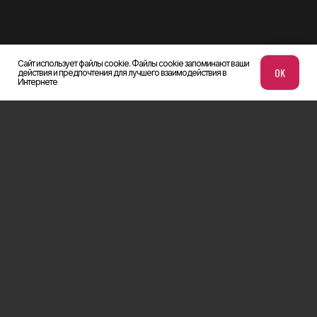
Сайт использует файлы cookie. Файлы cookie запоминают ваши
OK
действия и предпочтения для лучшего взаимодействия в
Интернете
НАВИГАЦИЯ
XSTORE
МОДЕЛИ
ДЕВАЙСЫ
*Социальная сеть instagram
принадлежит компании meta
БЛОГ
platforms inc. которая
запрещена на территории рф
в связи с осуществлением
экстремистской деятельности
Политика
конфиденциальности