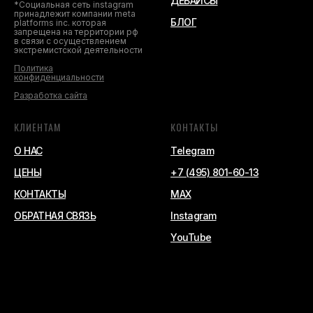
ДЕВАЙСЫ
*Социальная сеть instagram
принадлежит компании meta
БЛОГ
platforms inc. которая
запрещена на территории рф
в связи с осуществлением
экстремистской деятельности
Политика
конфиденциальности
Разработка сайта
КЛИЕНТАМ
КОНТАКТЫ
О НАС
Telegram
ЦЕНЫ
+7 (495) 801-60-13
КОНТАКТЫ
MAX
ОБРАТНАЯ СВЯЗЬ
Instagram
YouTube